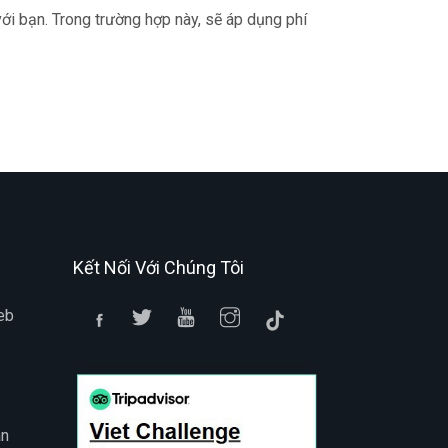
ới bạn. Trong trường hợp này, sẽ áp dụng phí
Kết Nối Với Chúng Tôi
eb
án