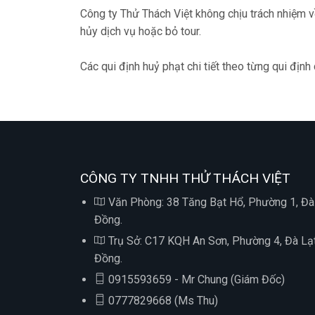
Công ty Thử Thách Việt không chịu trách nhiệm v
hủy dịch vụ hoặc bỏ tour.
Các qui định huỷ phạt chi tiết theo từng qui định 
CÔNG TY TNHH THỬ THÁCH VIỆT
Văn Phòng: 38 Tăng Bạt Hổ, Phường 1, Đà
Đồng.
Trụ Sở: C17 KQH An Sơn, Phường 4, Đà Lạ
Đồng.
0915593659 - Mr Chung (Giám Đốc)
0777829668 (Ms Thu)