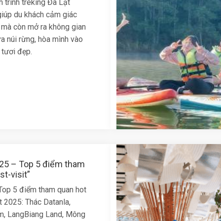
 trình treking Đà Lạt
giúp du khách cảm giác
 mà còn mở ra không gian
ữa núi rừng, hòa mình vào
 tươi đẹp.
025 – Top 5 điểm tham
t-visit”
op 5 điểm tham quan hot
t 2025: Thác Datanla,
m, LangBiang Land, Mông