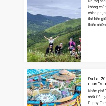
Những hành
không chỉ 
chinh phục
thả hồn gi
thiên nhiên
Đà Lạt 2
quan “mus
Khám phá T
nhất Đà Lạ
Puppy Far