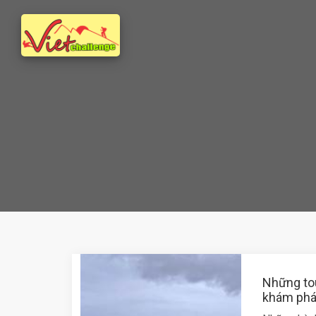
Những tou
khám phá 