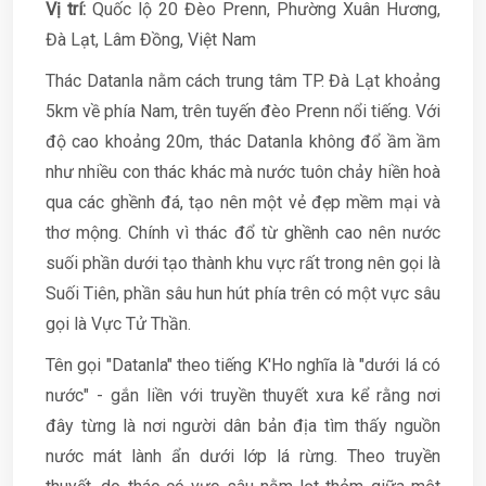
Vị trí:
Quốc lộ 20 Đèo Prenn, Phường Xuân Hương,
Đà Lạt, Lâm Đồng, Việt Nam
Thác Datanla nằm cách trung tâm TP. Đà Lạt khoảng
5km về phía Nam, trên tuyến đèo Prenn nổi tiếng. Với
độ cao khoảng 20m, thác Datanla không đổ ầm ầm
như nhiều con thác khác mà nước tuôn chảy hiền hoà
qua các ghềnh đá, tạo nên một vẻ đẹp mềm mại và
thơ mộng. Chính vì thác đổ từ ghềnh cao nên nước
suối phần dưới tạo thành khu vực rất trong nên gọi là
Suối Tiên, phần sâu hun hút phía trên có một vực sâu
gọi là Vực Tử Thần.
Tên gọi "Datanla" theo tiếng K'Ho nghĩa là "dưới lá có
nước" - gắn liền với truyền thuyết xưa kể rằng nơi
đây từng là nơi người dân bản địa tìm thấy nguồn
nước mát lành ẩn dưới lớp lá rừng. Theo truyền