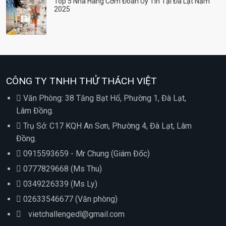
Top 5 Nhà Hàng Cơm Đoàn Uy Tín Tại Đà Lạt Năm
2025
CÔNG TY TNHH THỬ THÁCH VIỆT
Văn Phòng: 38 Tăng Bạt Hổ, Phường 1, Đà Lạt,
Lâm Đồng.
Trụ Sở: C17 KQH An Sơn, Phường 4, Đà Lạt, Lâm
Đồng.
0915593659 - Mr Chung (Giám Đốc)
0777829668 (Ms Thu)
0349226339 (Ms Ly)
02633546677 (Văn phòng)
vietchallengedl@gmail.com